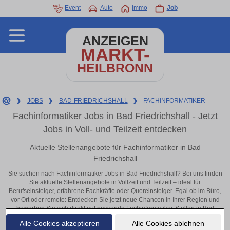
Event
Auto
Immo
Job
ANZEIGEN
MARKT-
HEILBRONN
❯
JOBS
❯
BAD-FRIEDRICHSHALL
❯
FACHINFORMATIKER
Fachinformatiker Jobs in Bad Friedrichshall - Jetzt
Jobs in Voll- und Teilzeit entdecken
Aktuelle Stellenangebote für Fachinformatiker in Bad
Friedrichshall
Sie suchen nach Fachinformatiker Jobs in Bad Friedrichshall? Bei uns finden
Sie aktuelle Stellenangebote in Vollzeit und Teilzeit – ideal für
Berufseinsteiger, erfahrene Fachkräfte oder Quereinsteiger. Egal ob im Büro,
vor Ort oder remote: Entdecken Sie jetzt neue Chancen in Ihrer Region und
bewerben Sie sich direkt auf passende Fachinformatiker-Stellen in Bad
Friedrichshall!
Alle Cookies akzeptieren
Alle Cookies ablehnen