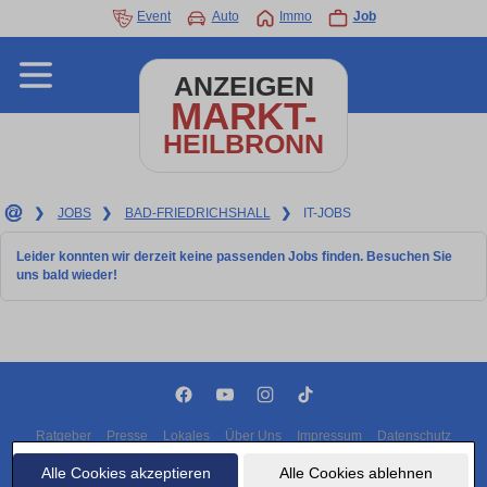
Event
Auto
Immo
Job
ANZEIGEN
MARKT-
HEILBRONN
❯
JOBS
❯
BAD-FRIEDRICHSHALL
❯
IT-JOBS
Leider konnten wir derzeit keine passenden Jobs finden. Besuchen Sie
uns bald wieder!
Ratgeber
Presse
Lokales
Über Uns
Impressum
Datenschutz
Cookies
Alle Cookies akzeptieren
Alle Cookies ablehnen