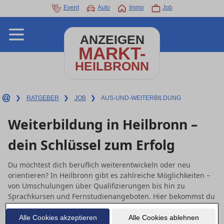
Event
Auto
Immo
Job
ANZEIGEN
MARKT-
HEILBRONN
❯
RATGEBER
❯
JOB
❯
AUS-UND-WEITERBILDUNG
Weiterbildung in Heilbronn –
dein Schlüssel zum Erfolg
Du möchtest dich beruflich weiterentwickeln oder neu
orientieren? In Heilbronn gibt es zahlreiche Möglichkeiten –
von Umschulungen über Qualifizierungen bis hin zu
Sprachkursen und Fernstudienangeboten. Hier bekommst du
eine klare Schritt-für-Schritt-Hilfe für deine Weiterbildung
und findest lokale wie überregionale Anbieter.
Alle Cookies akzeptieren
Alle Cookies ablehnen