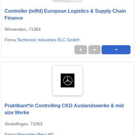
Controller (m/f/d) European Logistics & Supply Chain
Finance
Winnenden, 71364
Firma:
Techtronic Industries ELC GmbH
★
➦
➜
Praktikant*in Controlling CKD Auslandswerke & mid
size Werke
Sindelfingen, 71063
Firma:
Mercedes-Benz AG