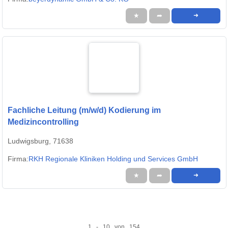
★
➦
➜
Fachliche Leitung (m/w/d) Kodierung im
Medizincontrolling
Ludwigsburg, 71638
Firma:
RKH Regionale Kliniken Holding und Services GmbH
★
➦
➜
1 - 10 von 154