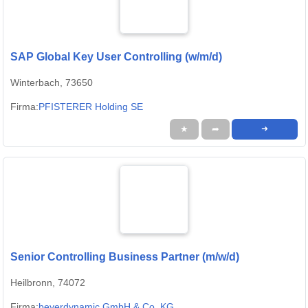
SAP Global Key User Controlling (w/m/d)
Winterbach, 73650
Firma:
PFISTERER Holding SE
★
➦
➜
Senior Controlling Business Partner (m/w/d)
Heilbronn, 74072
Firma:
beyerdynamic GmbH & Co. KG