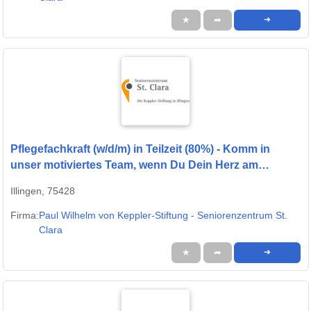
★
➦
➜
Pflegefachkraft (w/d/m) in Teilzeit (80%) - Komm in
unser motiviertes Team, wenn Du Dein Herz am
rechten Fleck hast!
Illingen, 75428
Firma:
Paul Wilhelm von Keppler-Stiftung - Seniorenzentrum St.
Clara
★
➦
➜