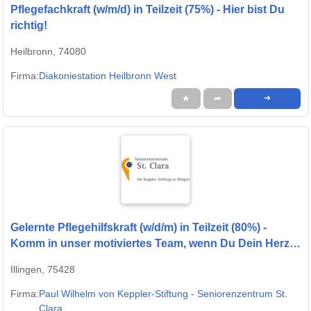
Pflegefachkraft (w/m/d) in Teilzeit (75%) - Hier bist Du
richtig!
Heilbronn, 74080
Firma:
Diakoniestation Heilbronn West
★
➦
➜
Gelernte Pflegehilfskraft (w/d/m) in Teilzeit (80%) -
Komm in unser motiviertes Team, wenn Du Dein Herz
am rechten Fleck hast!
Illingen, 75428
Firma:
Paul Wilhelm von Keppler-Stiftung - Seniorenzentrum St.
Clara