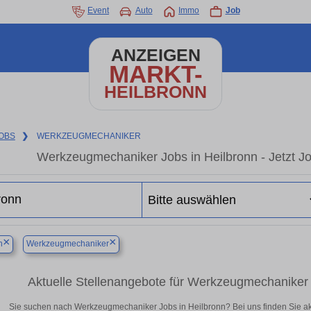
Event
Auto
Immo
Job
ANZEIGEN
MARKT-
HEILBRONN
OBS
❯
WERKZEUGMECHANIKER
Werkzeugmechaniker Jobs in Heilbronn - Jetzt Job
×
×
n
Werkzeugmechaniker
Aktuelle Stellenangebote für Werkzeugmechaniker in
Sie suchen nach Werkzeugmechaniker Jobs in Heilbronn? Bei uns finden Sie aktuel