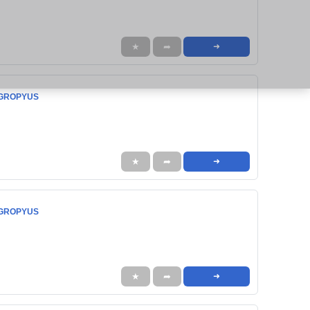
★
➦
➜
i GROPYUS
★
➦
➜
i GROPYUS
★
➦
➜