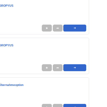
i GROPYUS
★
➦
➜
i GROPYUS
★
➦
➜
 Übernahmeoption