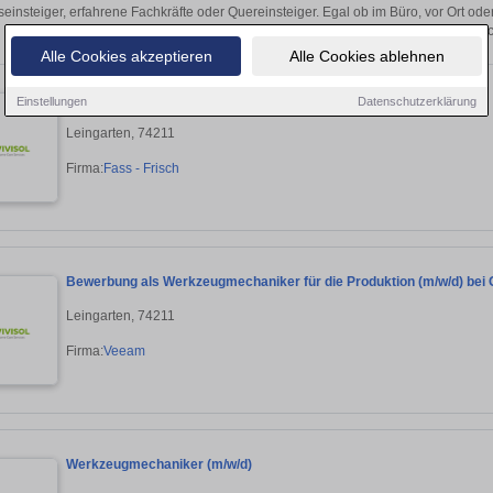
seinsteiger, erfahrene Fachkräfte oder Quereinsteiger. Egal ob im Büro, vor Ort od
bewerben Sie sich direkt auf passende Werkzeugmech
Alle Cookies akzeptieren
Alle Cookies ablehnen
Werkzeugmechaniker (M/W/D)
Einstellungen
Datenschutzerklärung
Leingarten, 74211
Firma:
Fass - Frisch
Bewerbung als Werkzeugmechaniker für die Produktion (m/w/d) be
Leingarten, 74211
Firma:
Veeam
Werkzeugmechaniker (m/w/d)