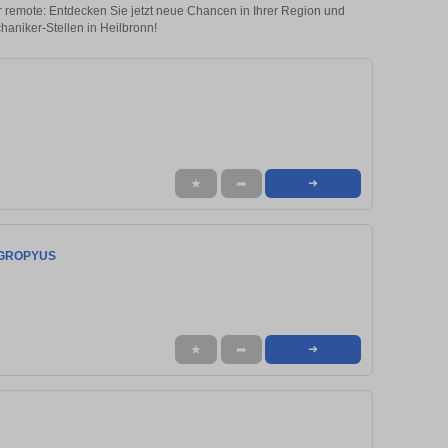
er remote: Entdecken Sie jetzt neue Chancen in Ihrer Region und
aniker-Stellen in Heilbronn!
★
➦
➜
i GROPYUS
★
➦
➜