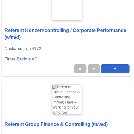
Referent Konzerncontrolling / Corporate Performance
(w/m/d)
Neckarsulm, 74172
Firma:
Bechtle AG
★
➦
➜
Referent Group Finance & Controlling (m/w/d)