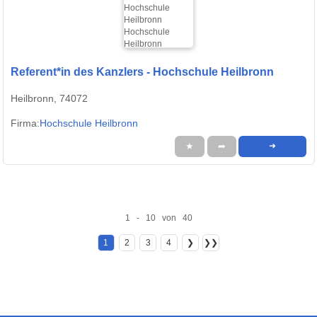
Referent*in des Kanzlers - Hochschule Heilbronn
Heilbronn, 74072
Firma:
Hochschule Heilbronn
★
➦
➜
1 - 10 von 40
1
2
3
4
❯
❯❯