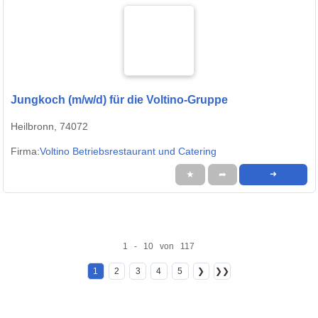
Jungkoch (m/w/d) für die Voltino-Gruppe
Heilbronn, 74072
Firma:
Voltino Betriebsrestaurant und Catering
★
➦
➜
1 - 10 von 117
1
2
3
4
5
❯
❯❯