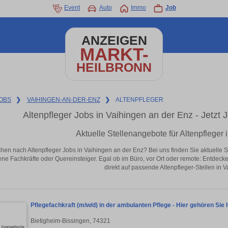
Event
Auto
Immo
Job
ANZEIGEN
MARKT-
HEILBRONN
OBS
❯
VAIHINGEN-AN-DER-ENZ
❯
ALTENPFLEGER
Altenpfleger Jobs in Vaihingen an der Enz - Jetzt J
Aktuelle Stellenangebote für Altenpfleger
hen nach Altenpfleger Jobs in Vaihingen an der Enz? Bei uns finden Sie aktuelle Stel
ene Fachkräfte oder Quereinsteiger. Egal ob im Büro, vor Ort oder remote: Entdeck
direkt auf passende Altenpfleger-Stellen in 
Pflegefachkraft (m/w/d) in der ambulanten Pflege - Hier gehören Sie 
Bietigheim-Bissingen, 74321