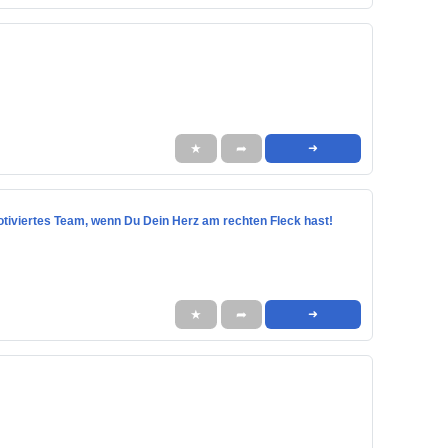
★
➦
➜
 motiviertes Team, wenn Du Dein Herz am rechten Fleck hast!
★
➦
➜