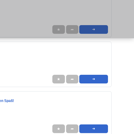
★
➦
➜
★
➦
➜
ten Spaß!
★
➦
➜