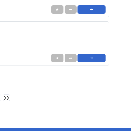
★
➦
➜
★
➦
➜
❯❯