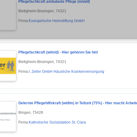
Pflegefachkraft ambulante Pflege (m/w/d)
Bietigheim-Bissingen, 74321
Firma:
Evangelische Heimstiftung GmbH
Pflegefachkraft (w/m/d) - Hier gehören Sie hin!
Bietigheim-Bissingen, 74321
Firma:
I. Zeller GmbH Häusliche Krankenversorgung
Gelernte Pflegehilfskraft (w/d/m) in Teilzeit (75%) - Hier macht Arbei
Illingen, 75428
Firma:
Katholische Sozialstation St. Clara