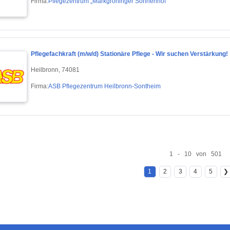
Firma:
Pflegezentrum „Markgröninger Sonnenhof“
Pflegefachkraft (m/w/d) Stationäre Pflege - Wir suchen Verstärkung!
Heilbronn, 74081
Firma:
ASB Pflegezentrum Heilbronn-Sontheim
1 - 10 von 501
1
2
3
4
5
❯