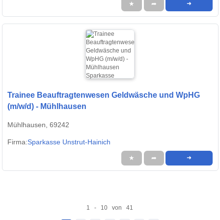
★
➦
➜
Trainee Beauftragtenwesen Geldwäsche und WpHG
(m/w/d) - Mühlhausen
Mühlhausen, 69242
Firma:
Sparkasse Unstrut-Hainich
★
➦
➜
1 - 10 von 41