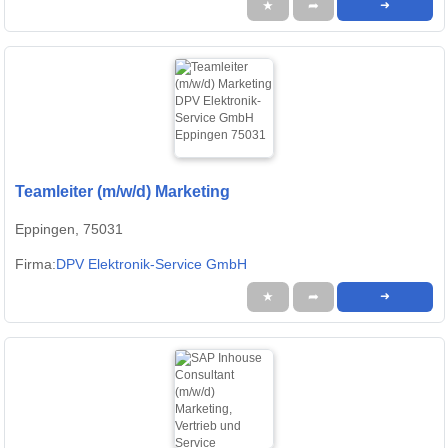
★
➦
➜
Teamleiter (m/w/d) Marketing
Eppingen, 75031
Firma:
DPV Elektronik-Service GmbH
★
➦
➜