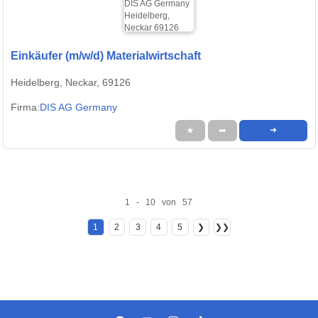
Einkäufer (m/w/d) Materialwirtschaft
Heidelberg, Neckar, 69126
Firma:
DIS AG Germany
★
➦
➜
1 - 10 von 57
1
2
3
4
5
❯
❯❯