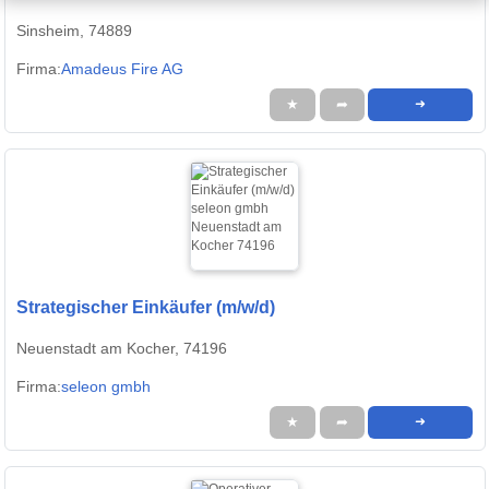
Sinsheim, 74889
Firma:
Amadeus Fire AG
★
➦
➜
Strategischer Einkäufer (m/w/d)
Neuenstadt am Kocher, 74196
Firma:
seleon gmbh
★
➦
➜