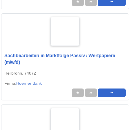
★
➦
➜
Sachbearbeiter/-in Marktfolge Passiv / Wertpapiere
(m/w/d)
Heilbronn, 74072
Firma:
Hoerner Bank
★
➦
➜