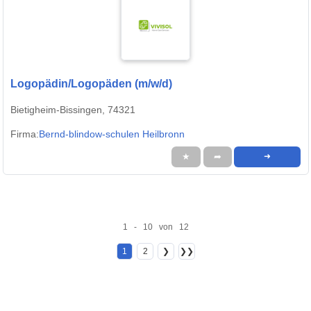
Logopädin/Logopäden (m/w/d)
Bietigheim-Bissingen, 74321
Firma:
Bernd-blindow-schulen Heilbronn
★
➦
➜
1 - 10 von 12
1
2
❯
❯❯