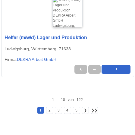
Helfer (m/w/d) Lager und Produktion
Ludwigsburg, Württemberg, 71638
Firma:
DEKRA Arbeit GmbH
★
➦
➜
1 - 10 von 122
1
2
3
4
5
❯
❯❯