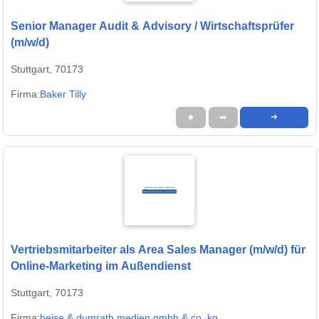
Senior Manager Audit & Advisory / Wirtschaftsprüfer
(m/w/d)
Stuttgart, 70173
Firma:
Baker Tilly
★
➦
➜
Vertriebsmitarbeiter als Area Sales Manager (m/w/d) für
Online-Marketing im Außendienst
Stuttgart, 70173
Firma:
heise & dumrath medien gmbh & co. kg