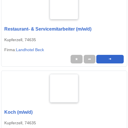
Restaurant- & Servicemitarbeiter (m/w/d)
Kupferzell, 74635
Firma:
Landhotel Beck
★
➦
➜
Koch (m/w/d)
Kupferzell, 74635