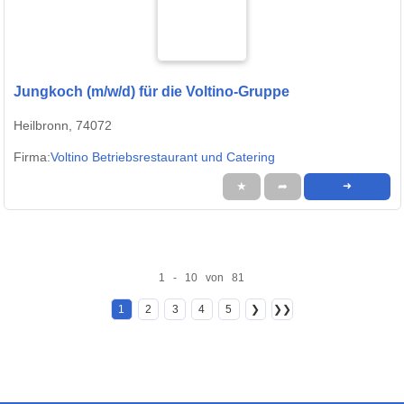
Jungkoch (m/w/d) für die Voltino-Gruppe
Heilbronn, 74072
Firma:
Voltino Betriebsrestaurant und Catering
★
➦
➜
1 - 10 von 81
1
2
3
4
5
❯
❯❯