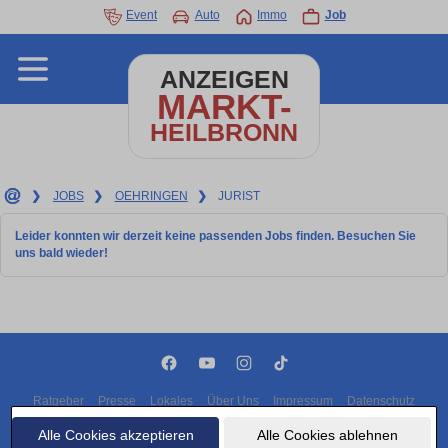
Event
Auto
Immo
Job
ANZEIGEN
MARKT-
HEILBRONN
❯
JOBS
❯
OEHRINGEN
❯
JURIST
Leider konnten wir derzeit keine passenden Jobs finden. Besuchen Sie
uns bald wieder!
Ratgeber
Presse
Lokales
Über Uns
Impressum
Datenschutz
Cookies
Alle Cookies akzeptieren
Alle Cookies ablehnen