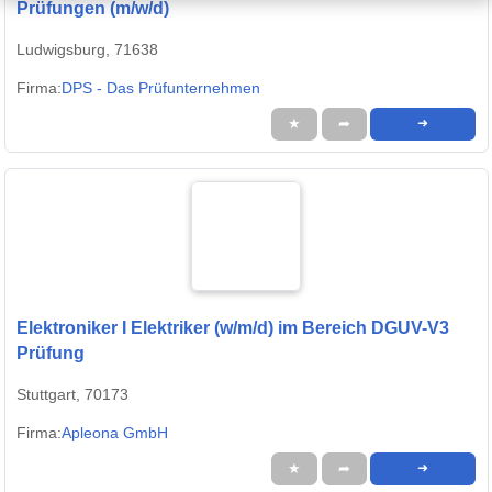
Prüfungen (m/w/d)
Ludwigsburg, 71638
Firma:
DPS - Das Prüfunternehmen
★
➦
➜
Elektroniker I Elektriker (w/m/d) im Bereich DGUV-V3
Prüfung
Stuttgart, 70173
Firma:
Apleona GmbH
★
➦
➜