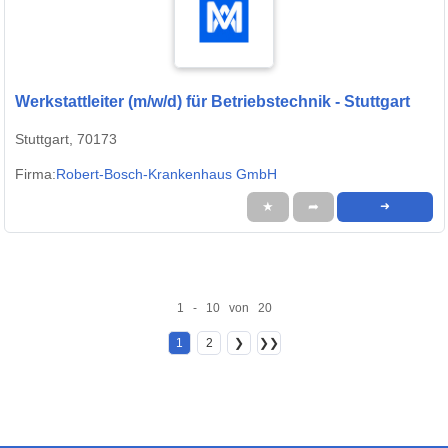
Werkstattleiter (m/w/d) für Betriebstechnik - Stuttgart
Stuttgart, 70173
Firma:
Robert-Bosch-Krankenhaus GmbH
★
➦
➜
1 - 10 von 20
1
2
❯
❯❯