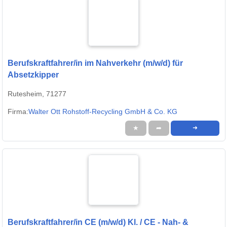
Berufskraftfahrer/in im Nahverkehr (m/w/d) für
Absetzkipper
Rutesheim, 71277
Firma:
Walter Ott Rohstoff-Recycling GmbH & Co. KG
★
➦
➜
Berufskraftfahrer/in CE (m/w/d) Kl. / CE - Nah- &