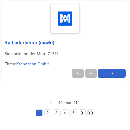
Radladerfahrer (m/w/d)
Steinheim an der Murr, 71711
Firma:
Kronospan GmbH
★
➦
➜
1 - 10 von 119
1
2
3
4
5
❯
❯❯