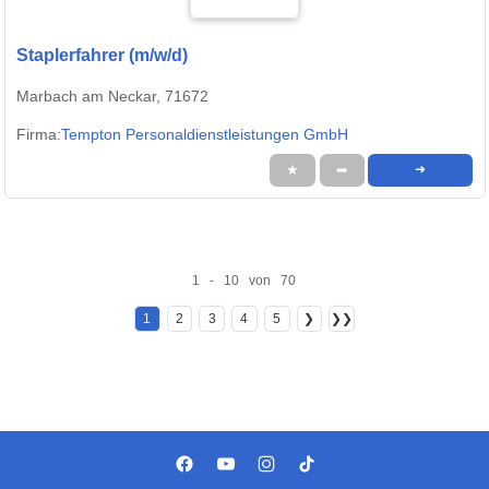
Staplerfahrer (m/w/d)
Marbach am Neckar, 71672
Firma:
Tempton Personaldienstleistungen GmbH
★
➦
➜
1 - 10 von 70
1
2
3
4
5
❯
❯❯