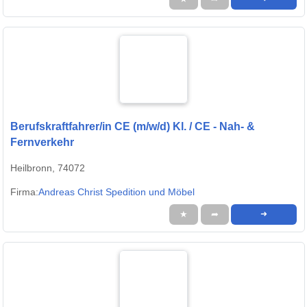
Berufskraftfahrer/in CE (m/w/d) Kl. / CE - Nah- &
Fernverkehr
Heilbronn, 74072
Firma:
Andreas Christ Spedition und Möbel
★
➦
➜