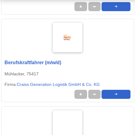
★
➦
➜
Berufskraftfahrer (m/w/d)
Mühlacker, 75417
Firma:
Craiss Generation Logistik GmbH & Co. KG
★
➦
➜