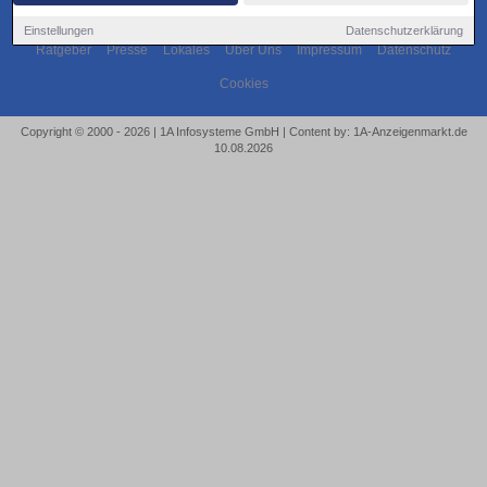
Einstellungen
Datenschutzerklärung
Ratgeber
Presse
Lokales
Über Uns
Impressum
Datenschutz
Cookies
Copyright © 2000 - 2026 | 1A Infosysteme GmbH | Content by: 1A-Anzeigenmarkt.de
10.08.2026