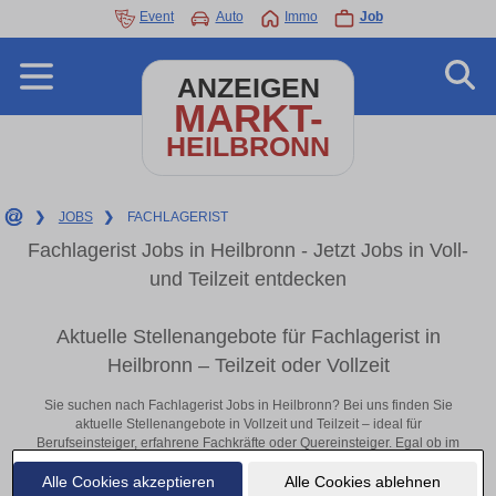
Event
Auto
Immo
Job
ANZEIGEN
MARKT-
HEILBRONN
❯
JOBS
❯
FACHLAGERIST
Fachlagerist Jobs in Heilbronn - Jetzt Jobs in Voll-
und Teilzeit entdecken
Aktuelle Stellenangebote für Fachlagerist in
Heilbronn – Teilzeit oder Vollzeit
Sie suchen nach Fachlagerist Jobs in Heilbronn? Bei uns finden Sie
aktuelle Stellenangebote in Vollzeit und Teilzeit – ideal für
Berufseinsteiger, erfahrene Fachkräfte oder Quereinsteiger. Egal ob im
Büro, vor Ort oder remote: Entdecken Sie jetzt neue Chancen in Ihrer
Alle Cookies akzeptieren
Alle Cookies ablehnen
Region und bewerben Sie sich direkt auf passende Fachlagerist-Stellen