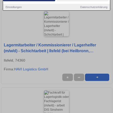
in Heilbronn!
Einstellungen
Datenschutzerklärung
Lagermitarbeiter / Kommissionierer / Lagerhelfer
(m/w/d) - Schichtarbeit | Ilsfeld (bei Heilbronn,
Ludwigsburg, Bietigheim-Bissingen)
Ilsfeld, 74360
Firma:
HAVI Logistics GmbH
★
➦
➜