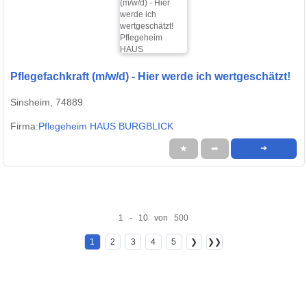
Pflegefachkraft (m/w/d) - Hier werde ich wertgeschätzt!
Sinsheim, 74889
Firma:
Pflegeheim HAUS BURGBLICK
★
➦
➜
1 - 10 von 500
1
2
3
4
5
❯
❯❯