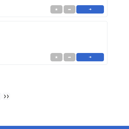
★
➦
➜
★
➦
➜
❯❯