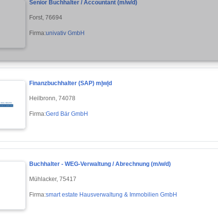
Senior Buchhalter / Accountant (m/w/d)
Forst, 76694
Firma:
univativ GmbH
Finanzbuchhalter (SAP) m|w|d
Heilbronn, 74078
Firma:
Gerd Bär GmbH
Buchhalter - WEG-Verwaltung / Abrechnung (m/w/d)
Mühlacker, 75417
Firma:
smart estate Hausverwaltung & Immobilien GmbH