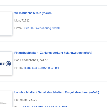
WEG-Buchhalter/-in (m/w/d)
Murr, 71711
Firma:
Erste Hausverwaltung GmbH
Finanzbuchhalter - Zahlungsverkehr / Mahnwesen (m/w/d)
Bad Friedrichshall, 74177
Firma:
Allianz Esa EuroShip GmbH
Lohnbuchhalter / Gehaltsbuchhalter / Entgeltabrechner (m/w/d)
Pforzheim, 75179