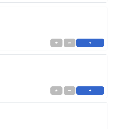
★
➦
➜
★
➦
➜