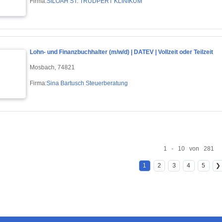
Firma:
SILOAH ST. TRUDPERT KLINIKUM
Lohn- und Finanzbuchhalter (m/w/d) | DATEV | Vollzeit oder Teilzeit
Mosbach, 74821
Firma:
Sina Bartusch Steuerberatung
1 - 10 von 281
1
2
3
4
5
❯