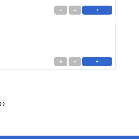
★
➦
➜
★
➦
➜
❯❯