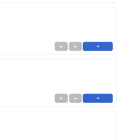
★
➦
➜
★
➦
➜