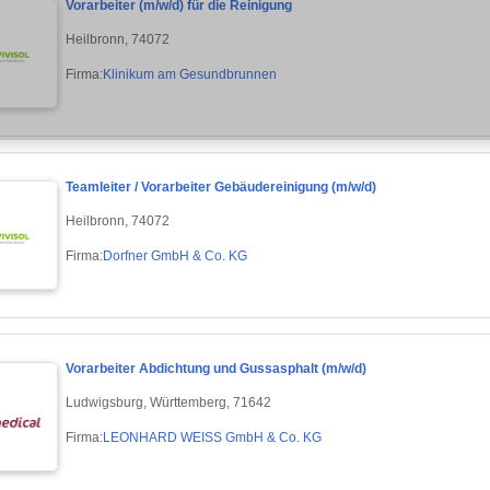
Vorarbeiter (m/w/d) für die Reinigung
Heilbronn, 74072
Firma:
Klinikum am Gesundbrunnen
Teamleiter / Vorarbeiter Gebäudereinigung (m/w/d)
Heilbronn, 74072
Firma:
Dorfner GmbH & Co. KG
Vorarbeiter Abdichtung und Gussasphalt (m/w/d)
Ludwigsburg, Württemberg, 71642
Firma:
LEONHARD WEISS GmbH & Co. KG