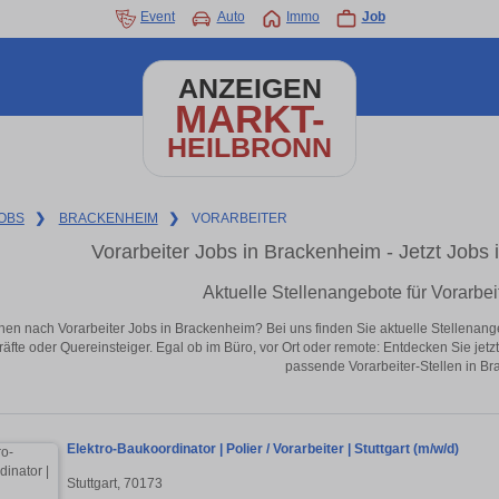
Event
Auto
Immo
Job
ANZEIGEN
MARKT-
HEILBRONN
OBS
❯
BRACKENHEIM
❯
VORARBEITER
Vorarbeiter Jobs in Brackenheim - Jetzt Jobs i
Aktuelle Stellenangebote für Vorarbe
hen nach Vorarbeiter Jobs in Brackenheim? Bei uns finden Sie aktuelle Stellenangebo
äfte oder Quereinsteiger. Egal ob im Büro, vor Ort oder remote: Entdecken Sie jet
passende Vorarbeiter-Stellen in B
Elektro-Baukoordinator | Polier / Vorarbeiter | Stuttgart (m/w/d)
Stuttgart, 70173