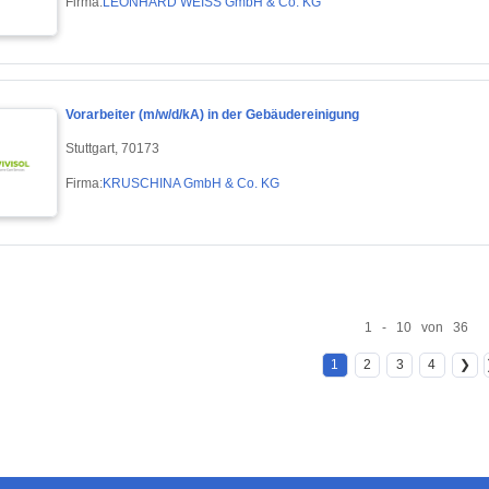
Firma:
LEONHARD WEISS GmbH & Co. KG
Vorarbeiter (m/w/d/kA) in der Gebäudereinigung
Stuttgart, 70173
Firma:
KRUSCHINA GmbH & Co. KG
1 - 10 von 36
1
2
3
4
❯