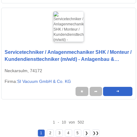
Servicetechniker / Anlagenmechaniker SHK / Monteur /
Kundendiensttechniker (m/w/d) - Anlagenbau &
Gebäudetechnik
Neckarsulm, 74172
Firma:
SI Vacuum GmbH & Co. KG
★
➦
➜
1 - 10 von 502
1
2
3
4
5
❯
❯❯