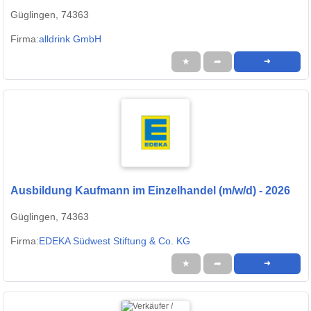
Güglingen, 74363
Firma:
alldrink GmbH
★
➦
➜
Ausbildung Kaufmann im Einzelhandel (m/w/d) - 2026
Güglingen, 74363
Firma:
EDEKA Südwest Stiftung & Co. KG
★
➦
➜