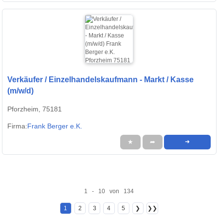
Verkäufer / Einzelhandelskaufmann - Markt / Kasse
(m/w/d)
Pforzheim, 75181
Firma:
Frank Berger e.K.
★
➦
➜
1 - 10 von 134
1
2
3
4
5
❯
❯❯