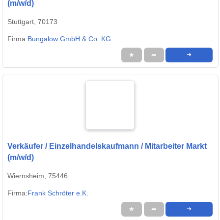
(m/w/d)
Stuttgart, 70173
Firma:
Bungalow GmbH & Co. KG
★
➦
➜
Verkäufer / Einzelhandelskaufmann / Mitarbeiter Markt
(m/w/d)
Wiernsheim, 75446
Firma:
Frank Schröter e.K.
★
➦
➜