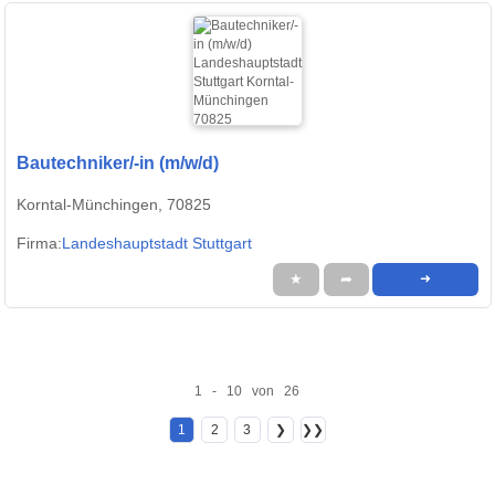
Bautechniker/-in (m/w/d)
Korntal-Münchingen, 70825
Firma:
Landeshauptstadt Stuttgart
★
➦
➜
1 - 10 von 26
1
2
3
❯
❯❯