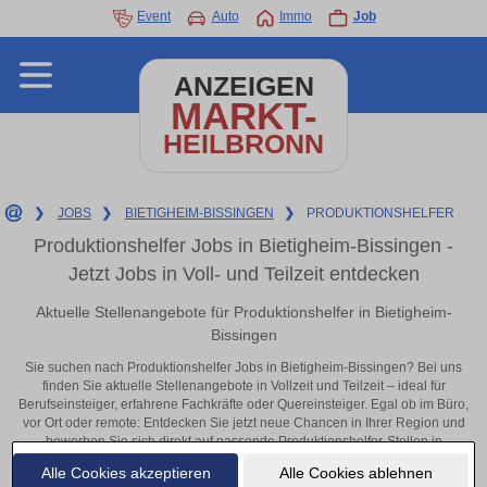
Event
Auto
Immo
Job
ANZEIGEN
MARKT-
HEILBRONN
❯
JOBS
❯
BIETIGHEIM-BISSINGEN
❯
PRODUKTIONSHELFER
Produktionshelfer Jobs in Bietigheim-Bissingen -
Jetzt Jobs in Voll- und Teilzeit entdecken
Aktuelle Stellenangebote für Produktionshelfer in Bietigheim-
Bissingen
Sie suchen nach Produktionshelfer Jobs in Bietigheim-Bissingen? Bei uns
finden Sie aktuelle Stellenangebote in Vollzeit und Teilzeit – ideal für
Berufseinsteiger, erfahrene Fachkräfte oder Quereinsteiger. Egal ob im Büro,
vor Ort oder remote: Entdecken Sie jetzt neue Chancen in Ihrer Region und
bewerben Sie sich direkt auf passende Produktionshelfer-Stellen in
Bietigheim-Bissingen!
Alle Cookies akzeptieren
Alle Cookies ablehnen