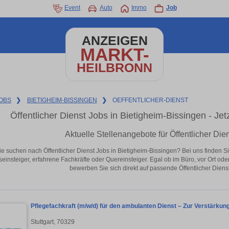
Event
Auto
Immo
Job
ANZEIGEN
MARKT-
HEILBRONN
OBS
❯
BIETIGHEIM-BISSINGEN
❯
OEFFENTLICHER-DIENST
Öffentlicher Dienst Jobs in Bietigheim-Bissingen - Jetz
Aktuelle Stellenangebote für Öffentlicher Die
ie suchen nach Öffentlicher Dienst Jobs in Bietigheim-Bissingen? Bei uns finden Sie 
seinsteiger, erfahrene Fachkräfte oder Quereinsteiger. Egal ob im Büro, vor Ort od
bewerben Sie sich direkt auf passende Öffentlicher Dienst
Pflegefachkraft (m/w/d) für den ambulanten Dienst – Zur Verstärku
Stuttgart, 70329