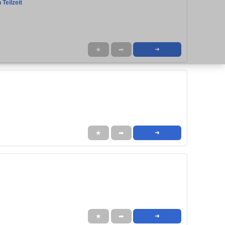
Teilzeit
★
➦
➜
★
➦
➜
★
➦
➜