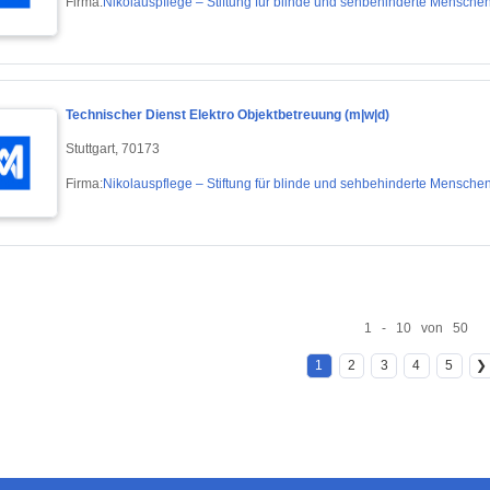
Firma:
Nikolauspflege – Stiftung für blinde und sehbehinderte Mensche
Technischer Dienst Elektro Objektbetreuung (m|w|d)
Stuttgart, 70173
Firma:
Nikolauspflege – Stiftung für blinde und sehbehinderte Mensche
1 - 10 von 50
1
2
3
4
5
❯