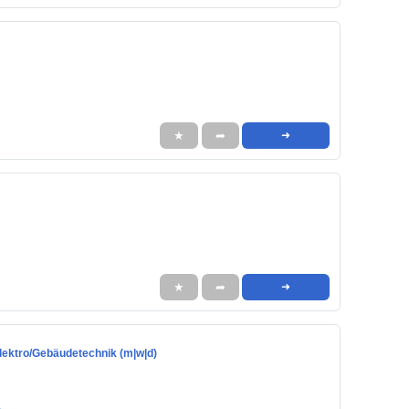
★
➦
➜
★
➦
➜
lektro/Gebäudetechnik (m|w|d)