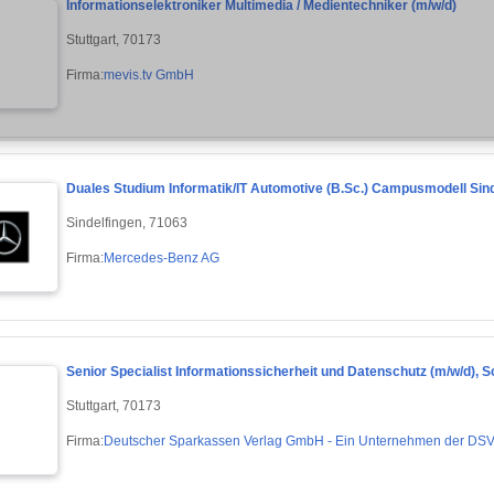
Informationselektroniker Multimedia / Medientechniker (m/w/d)
Stuttgart, 70173
Firma:
mevis.tv GmbH
Duales Studium Informatik/IT Automotive (B.Sc.) Campusmodell Sinde
Sindelfingen, 71063
Firma:
Mercedes-Benz AG
Senior Specialist Informationssicherheit und Datenschutz (m/w/d),
Stuttgart, 70173
Firma:
Deutscher Sparkassen Verlag GmbH - Ein Unternehmen der DS