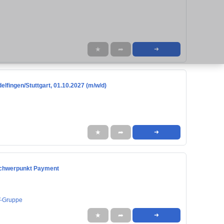
★
➦
➜
lfingen/Stuttgart, 01.10.2027 (m/w/d)
★
➦
➜
 Schwerpunkt Payment
V-Gruppe
★
➦
➜