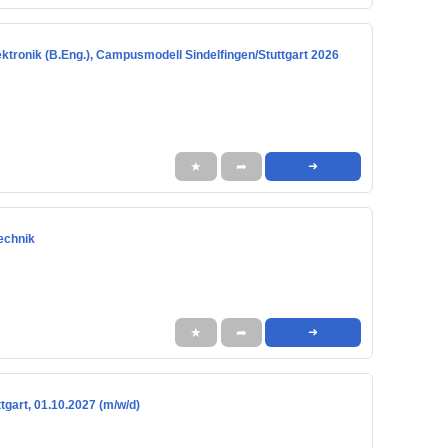
ktronik (B.Eng.), Campusmodell Sindelfingen/Stuttgart 2026
★
➦
➜
echnik
★
➦
➜
gart, 01.10.2027 (m/w/d)