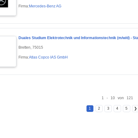
Firma:
Mercedes-Benz AG
Duales Studium Elektrotechnik und Informationstechnik (m/w/d) - St
Bretten, 75015
Firma:
Atlas Copco IAS GmbH
1 - 10 von 121
1
2
3
4
5
❯