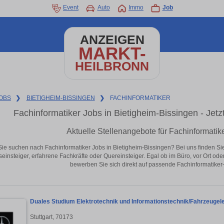
Event
Auto
Immo
Job
ANZEIGEN
MARKT-
HEILBRONN
OBS
❯
BIETIGHEIM-BISSINGEN
❯
FACHINFORMATIKER
Fachinformatiker Jobs in Bietigheim-Bissingen - Jetzt
Aktuelle Stellenangebote für Fachinformatik
Sie suchen nach Fachinformatiker Jobs in Bietigheim-Bissingen? Bei uns finden Sie a
seinsteiger, erfahrene Fachkräfte oder Quereinsteiger. Egal ob im Büro, vor Ort od
bewerben Sie sich direkt auf passende Fachinformatiker-
Duales Studium Elektrotechnik und Informationstechnik/Fahrzeugele
Stuttgart, 70173