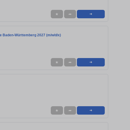
★
➦
➜
le Baden-Württemberg 2027 (m/w/d/x)
★
➦
➜
★
➦
➜