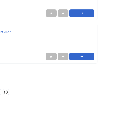
★
➦
➜
art 2027
★
➦
➜
❯❯