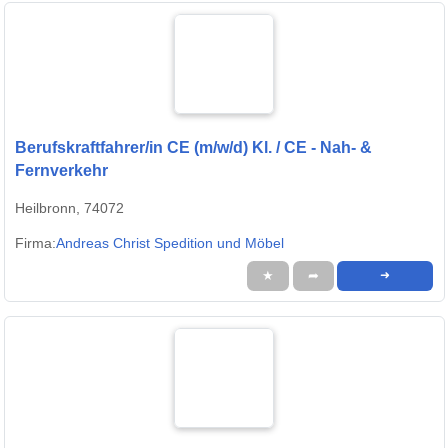
Berufskraftfahrer/in CE (m/w/d) Kl. / CE - Nah- &
Fernverkehr
Heilbronn, 74072
Firma:
Andreas Christ Spedition und Möbel
★
➦
➜