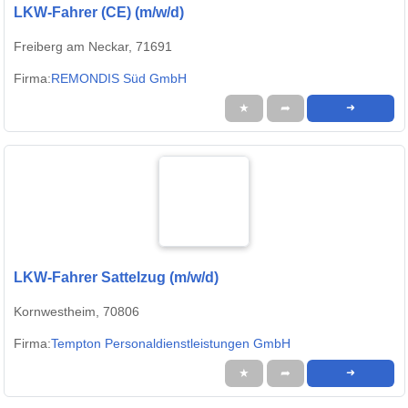
LKW-Fahrer (CE) (m/w/d)
Freiberg am Neckar, 71691
Firma:
REMONDIS Süd GmbH
★
➦
➜
LKW-Fahrer Sattelzug (m/w/d)
Kornwestheim, 70806
Firma:
Tempton Personaldienstleistungen GmbH
★
➦
➜