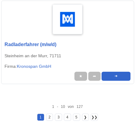
Radladerfahrer (m/w/d)
Steinheim an der Murr, 71711
Firma:
Kronospan GmbH
★
➦
➜
1 - 10 von 127
1
2
3
4
5
❯
❯❯