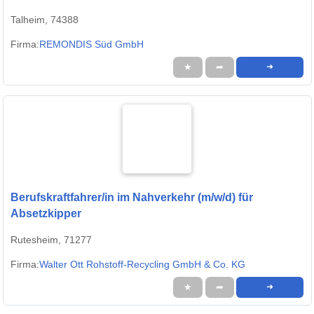
Talheim, 74388
Firma:
REMONDIS Süd GmbH
★
➦
➜
Berufskraftfahrer/in im Nahverkehr (m/w/d) für
Absetzkipper
Rutesheim, 71277
Firma:
Walter Ott Rohstoff-Recycling GmbH & Co. KG
★
➦
➜