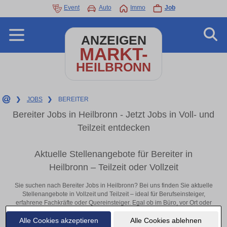
Event
Auto
Immo
Job
ANZEIGEN
MARKT-
HEILBRONN
❯
JOBS
❯
BEREITER
Bereiter Jobs in Heilbronn - Jetzt Jobs in Voll- und
Teilzeit entdecken
Aktuelle Stellenangebote für Bereiter in
Heilbronn – Teilzeit oder Vollzeit
Sie suchen nach Bereiter Jobs in Heilbronn? Bei uns finden Sie aktuelle
Stellenangebote in Vollzeit und Teilzeit – ideal für Berufseinsteiger,
erfahrene Fachkräfte oder Quereinsteiger. Egal ob im Büro, vor Ort oder
remote: Entdecken Sie jetzt neue Chancen in Ihrer Region und
Alle Cookies akzeptieren
Alle Cookies ablehnen
bewerben Sie sich direkt auf passende Bereiter-Stellen in Heilbronn!