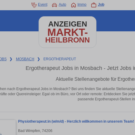
Event
Auto
Immo
Job
ANZEIGEN
MARKT-
HEILBRONN
OBS
❯
MOSBACH
❯
ERGOTHERAPEUT
Ergotherapeut Jobs in Mosbach - Jetzt Jobs in
Aktuelle Stellenangebote für Ergoth
hen nach Ergotherapeut Jobs in Mosbach? Bei uns finden Sie aktuelle Stellenangebot
äfte oder Quereinsteiger. Egal ob im Büro, vor Ort oder remote: Entdecken Sie jet
passende Ergotherapeut-Stellen i
Physiotherapeut:in (w/m/d) - Herzlich willkommen in unserem Team!
Bad Wimpfen, 74206