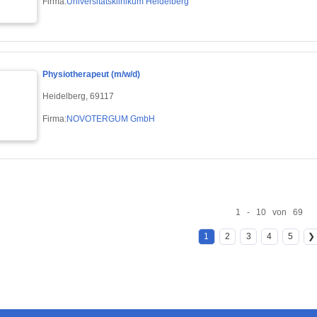
Firma:
Universitätsklinikum Heidelberg
Physiotherapeut (m/w/d)
Heidelberg, 69117
Firma:
NOVOTERGUM GmbH
1 - 10 von 69
1
2
3
4
5
❯