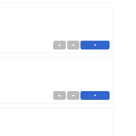
★
➦
➜
★
➦
➜