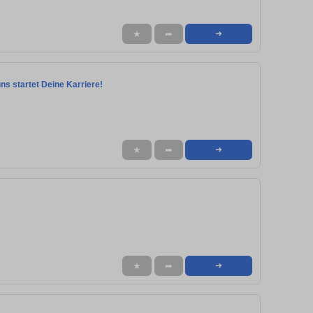
★
➦
➜
uns startet Deine Karriere!
★
➦
➜
★
➦
➜