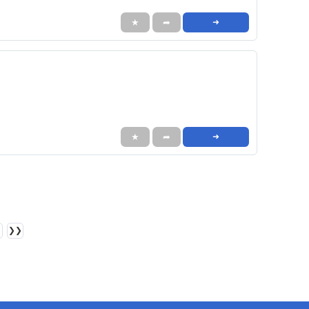
★
➦
➜
★
➦
➜
❯❯