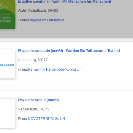
Ergotherapeut:in (m/w/d) - Mit Menschen für Menschen!
Wald-Michelbach, 69483
Firma:
Pflegeteam Odenwald
Physiotherapeut:in (m/w/d) - Werden Sie Teil unseres Teams!
Heidelberg, 69117
Firma:
Rehaklinik Heidelberg-Königstuhl
Physiotherapeut (m/w/d)
Neckarsulm, 74172
Firma:
NOVOTERGUM GmbH