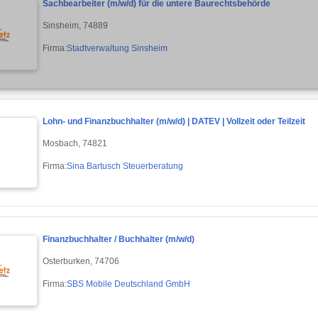
Sachbearbeiter (m/w/d) für die untere Baurechtsbehörde
Sinsheim, 74889
Firma:
Stadtverwaltung Sinsheim
Lohn- und Finanzbuchhalter (m/w/d) | DATEV | Vollzeit oder Teilzeit
Mosbach, 74821
Firma:
Sina Bartusch Steuerberatung
Finanzbuchhalter / Buchhalter (m/w/d)
Osterburken, 74706
Firma:
SBS Mobile Deutschland GmbH