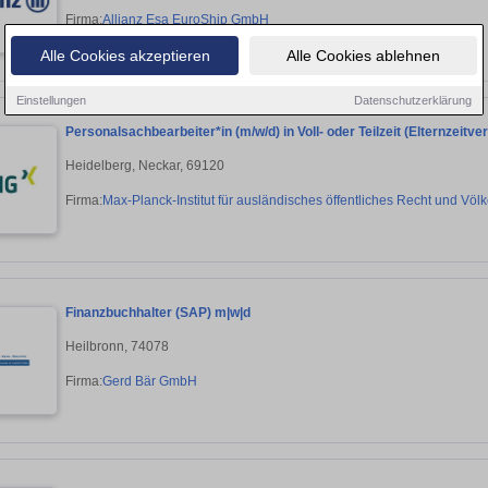
Firma:
Allianz Esa EuroShip GmbH
Alle Cookies akzeptieren
Alle Cookies ablehnen
Einstellungen
Datenschutzerklärung
Personalsachbearbeiter*in (m/w/d) in Voll- oder Teilzeit (Elternzeitve
Heidelberg, Neckar, 69120
Firma:
Max-Planck-Institut für ausländisches öffentliches Recht und Völk
Finanzbuchhalter (SAP) m|w|d
Heilbronn, 74078
Firma:
Gerd Bär GmbH