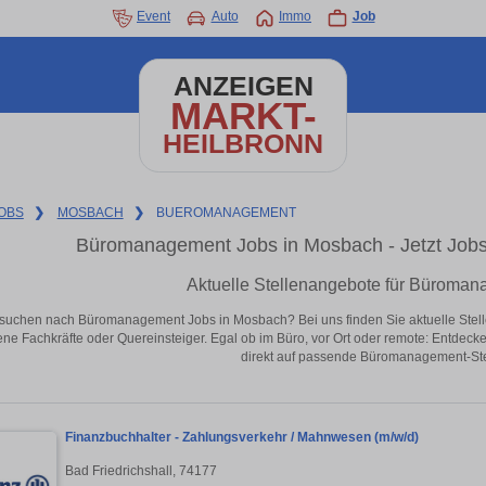
Event
Auto
Immo
Job
ANZEIGEN
MARKT-
HEILBRONN
OBS
❯
MOSBACH
❯
BUEROMANAGEMENT
Büromanagement Jobs in Mosbach - Jetzt Jobs i
Aktuelle Stellenangebote für Büroma
 suchen nach Büromanagement Jobs in Mosbach? Bei uns finden Sie aktuelle Stellenan
ene Fachkräfte oder Quereinsteiger. Egal ob im Büro, vor Ort oder remote: Entdeck
direkt auf passende Büromanagement-Ste
Finanzbuchhalter - Zahlungsverkehr / Mahnwesen (m/w/d)
Bad Friedrichshall, 74177