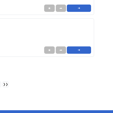
★
➦
➜
★
➦
➜
❯❯