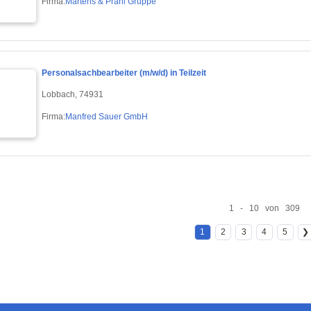
Firma:
Martens & Prahl Gruppe
Personalsachbearbeiter (m/w/d) in Teilzeit
Lobbach, 74931
Firma:
Manfred Sauer GmbH
1 - 10 von 309
1
2
3
4
5
❯