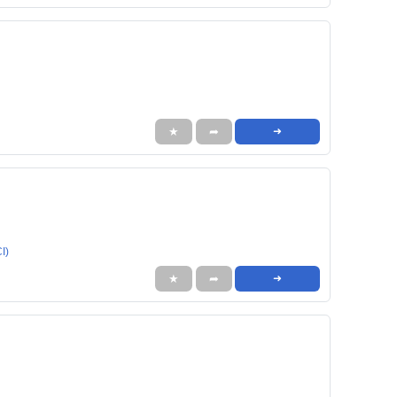
★
➦
➜
I)
★
➦
➜