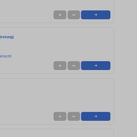
★
➦
➜
rtretung)
errecht
★
➦
➜
★
➦
➜