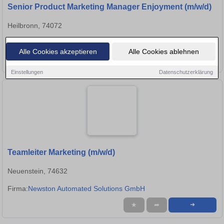
Senior Product Marketing Manager Enjoyment (m/w/d)
Heilbronn, 74072
Firma:
beyerdynamic GmbH & Co. KG
Alle Cookies akzeptieren
Alle Cookies ablehnen
★
➦
➜
Einstellungen
Datenschutzerklärung
Teamleiter Marketing (m/w/d)
Neuenstein, 74632
Firma:
Newston Automated Solutions GmbH
★
➦
➜