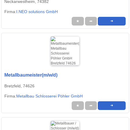
Neckarwestheim, 74382
Firma:
I.NEO solutions GmbH
★
➦
➜
Metallbaumeister(m/w/d)
Bretzfeld, 74626
Firma:
Metallbau Schlosserei Pöhler GmbH
★
➦
➜