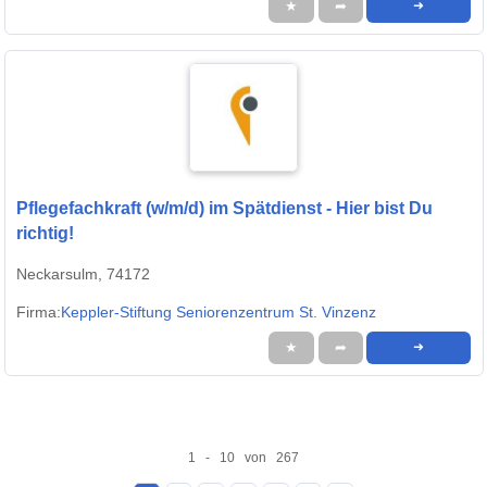
★
➦
➜
Pflegefachkraft (w/m/d) im Spätdienst - Hier bist Du
richtig!
Neckarsulm, 74172
Firma:
Keppler-Stiftung Seniorenzentrum St. Vinzenz
★
➦
➜
1 - 10 von 267