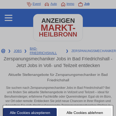
Event
Auto
Immo
Job
ANZEIGEN
MARKT-
HEILBRONN
BAD-
❯
JOBS
❯
❯
ZERSPANUNGSMECHANIKER
FRIEDRICHSHALL
Zerspanungsmechaniker Jobs in Bad Friedrichshall -
Jetzt Jobs in Voll- und Teilzeit entdecken
Aktuelle Stellenangebote für Zerspanungsmechaniker in Bad
Friedrichshall
Sie suchen nach Zerspanungsmechaniker Jobs in Bad Friedrichshall? Bei
uns finden Sie aktuelle Stellenangebote in Vollzeit und Teilzeit – ideal für
Berufseinsteiger, erfahrene Fachkräfte oder Quereinsteiger. Egal ob im Büro,
vor Ort oder remote: Entdecken Sie jetzt neue Chancen in Ihrer Region und
bewerben Sie sich direkt auf passende Zerspanungsmechaniker-Stellen in
Bad Friedrichshall!
Alle Cookies akzeptieren
Alle Cookies ablehnen