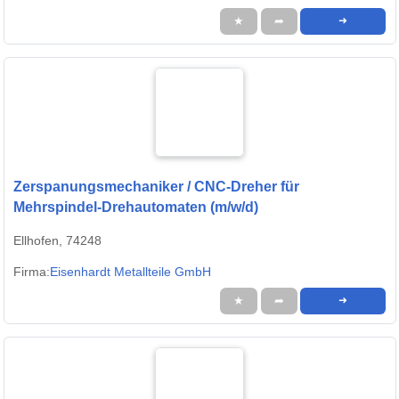
★
➦
➜
Zerspanungsmechaniker / CNC-Dreher für
Mehrspindel-Drehautomaten (m/w/d)
Ellhofen, 74248
Firma:
Eisenhardt Metallteile GmbH
★
➦
➜