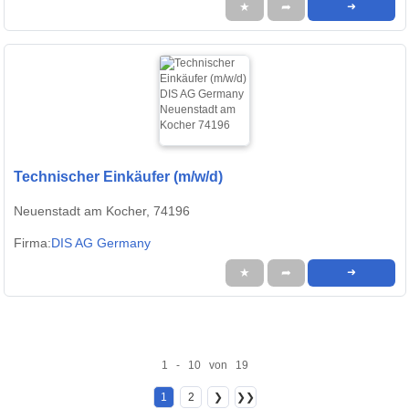
★
➦
➜
Technischer Einkäufer (m/w/d)
Neuenstadt am Kocher, 74196
Firma:
DIS AG Germany
★
➦
➜
1 - 10 von 19
1
2
❯
❯❯