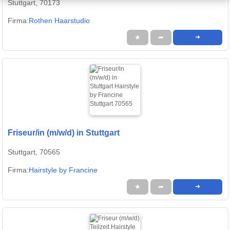
Stuttgart, 70173
Firma:
Rothen Haarstudio
★
➦
➜
Friseur/in (m/w/d) in Stuttgart
Stuttgart, 70565
Firma:
Hairstyle by Francine
★
➦
➜