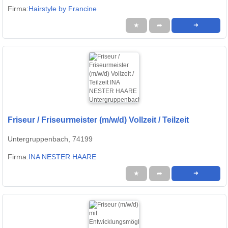
Firma:
Hairstyle by Francine
★
➦
➜
Friseur / Friseurmeister (m/w/d) Vollzeit / Teilzeit
Untergruppenbach, 74199
Firma:
INA NESTER HAARE
★
➦
➜