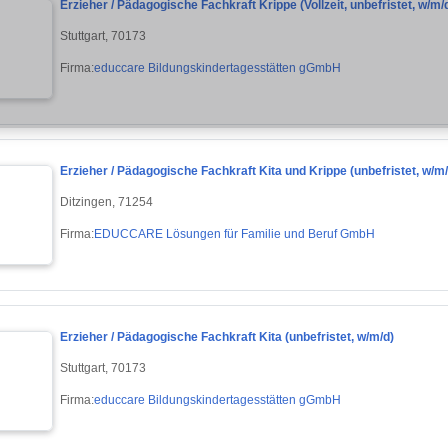
Erzieher / Pädagogische Fachkraft Krippe (Vollzeit, unbefristet, w/m/
Stuttgart, 70173
Firma:
educcare Bildungskindertagesstätten gGmbH
Erzieher / Pädagogische Fachkraft Kita und Krippe (unbefristet, w/m/d
Ditzingen, 71254
Firma:
EDUCCARE Lösungen für Familie und Beruf GmbH
Erzieher / Pädagogische Fachkraft Kita (unbefristet, w/m/d)
Stuttgart, 70173
Firma:
educcare Bildungskindertagesstätten gGmbH