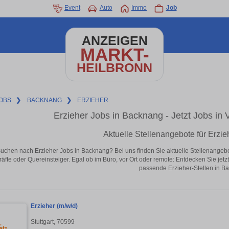
Event
Auto
Immo
Job
ANZEIGEN
MARKT-
HEILBRONN
OBS
❯
BACKNANG
❯
ERZIEHER
Erzieher Jobs in Backnang - Jetzt Jobs in V
Aktuelle Stellenangebote für Erzi
suchen nach Erzieher Jobs in Backnang? Bei uns finden Sie aktuelle Stellenangebote 
äfte oder Quereinsteiger. Egal ob im Büro, vor Ort oder remote: Entdecken Sie jet
passende Erzieher-Stellen in B
Erzieher (m/w/d)
Stuttgart, 70599