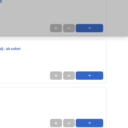
d)
★
➦
➜
) - ab sofort
★
➦
➜
★
➦
➜