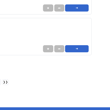
★
➦
➜
★
➦
➜
❯❯