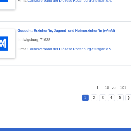
Firma:
Caritasverband der Diözese Rottenburg-Stuttgart e.V.
Gesucht: Erzieher*in, Jugend- und Heimerzieher*in (w/m/d)
Ludwigsburg, 71638
Firma:
Caritasverband der Diözese Rottenburg-Stuttgart e.V.
1 - 10 von 101
1
2
3
4
5
❯