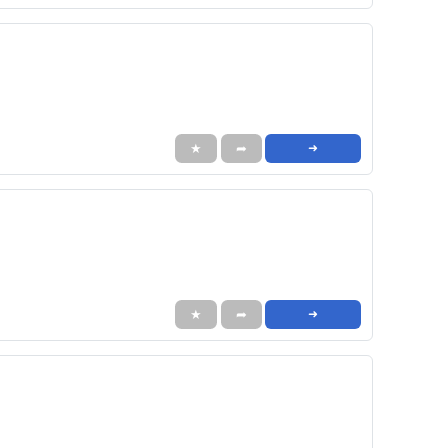
★
➦
➜
★
➦
➜