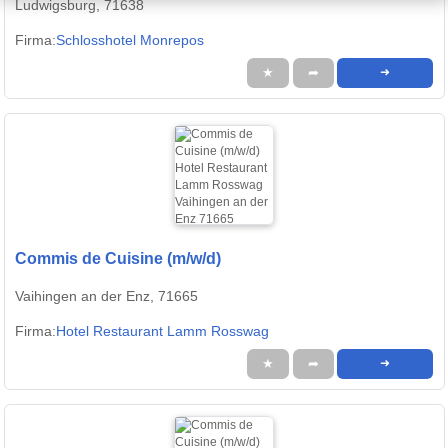
Ludwigsburg, 71638
Firma:
Schlosshotel Monrepos
★
➦
➜
Commis de Cuisine (m/w/d)
Vaihingen an der Enz, 71665
Firma:
Hotel Restaurant Lamm Rosswag
★
➦
➜