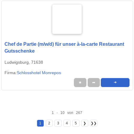
Chef de Partie (m/w/d) für unser à-la-carte Restaurant
Gutsschenke
Ludwigsburg, 71638
Firma:
Schlosshotel Monrepos
★
➦
➜
1 - 10 von 267
1
2
3
4
5
❯
❯❯