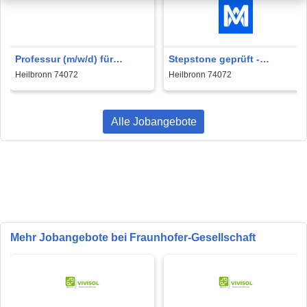
Professur (m/w/d) für
Stepstone geprüft -
Medizintechnische
Professur (m/w/d) für
Heilbronn 74072
Heilbronn 74072
Wissenschaften
Medizintechnische
Wissenschaften...
Alle Jobangebote
Mehr Jobangebote bei Fraunhofer-Gesellschaft