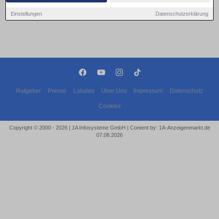
Einstellungen
Datenschutzerklärung
Ratgeber
Presse
Lokales
Über Uns
Impressum
Datenschutz
Cookies
Copyright © 2000 - 2026 | 1A Infosysteme GmbH | Content by: 1A-Anzeigenmarkt.de
07.08.2026