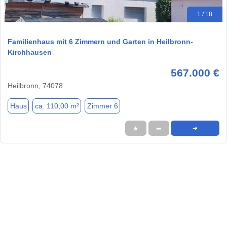
1 / 18
Familienhaus mit 6 Zimmern und Garten in Heilbronn-
Kirchhausen
567.000 €
Heilbronn, 74078
Haus
ca. 110,00 m²
Zimmer 6
★
➦
➜