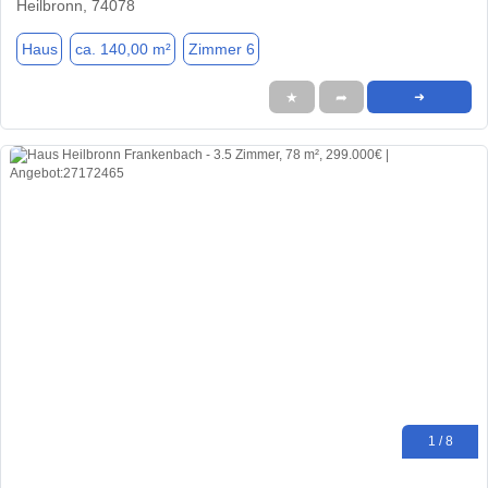
Heilbronn, 74078
Haus
ca. 140,00 m²
Zimmer 6
★
➦
➜
1 / 8