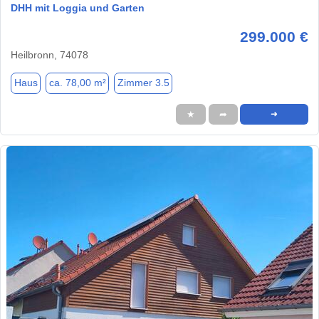
DHH mit Loggia und Garten
299.000 €
Heilbronn, 74078
Haus
ca. 78,00 m²
Zimmer 3.5
★
➦
➜