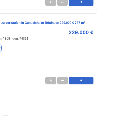
★
➦
➜
 zu verkaufen in Gundelsheim Böttingen 229.000 € 787 m²
229.000 €
 / Böttingen, 74831
k
★
➦
➜