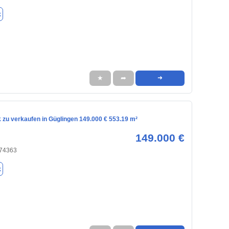
k
★
➦
➜
 zu verkaufen in Güglingen 149.000 € 553.19 m²
149.000 €
 74363
k