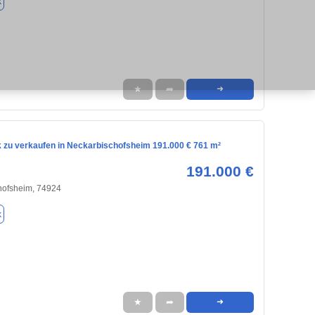
k
★
➦
➜
 zu verkaufen in Neckarbischofsheim 191.000 € 761 m²
191.000 €
hofsheim, 74924
k
★
➦
➜