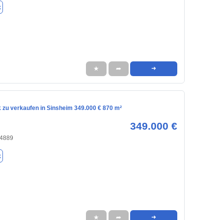
k
★
➦
➜
 zu verkaufen in Sinsheim 349.000 € 870 m²
349.000 €
74889
k
★
➦
➜