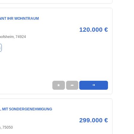
INNT IHR WOHNTRAUM
120.000 €
hofsheim, 74924
k
★
➦
➜
L MIT SONDERGENEHMIGUNG
299.000 €
, 75050