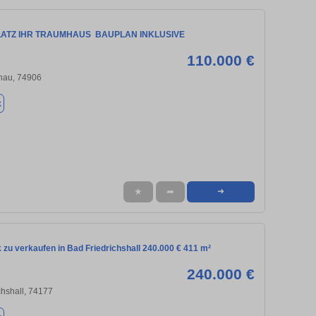
ATZ IHR TRAUMHAUS  BAUPLAN INKLUSIVE
110.000 €
nau, 74906
k
★
➦
➜
zu verkaufen in Bad Friedrichshall 240.000 € 411 m²
240.000 €
chshall, 74177