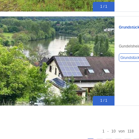
1 / 1
Grundstück
Gundelsheim
Grundstüc
1 / 1
1 - 10 von 118