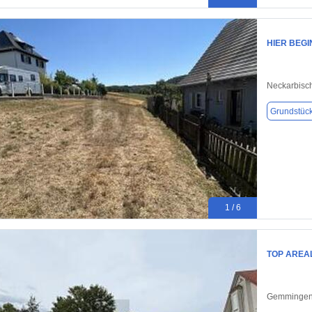
HIER BEG
Neckarbisc
Grundstüc
1 / 6
TOP AREA
Gemmingen