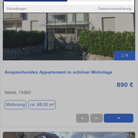
Einstellungen
Datenschutzerklärung
1 / 8
Ansprechendes Appartement in schöner Wohnlage
890 €
Ilsfeld, 74360
Wohnung
ca. 68,00 m²
★
➦
➜