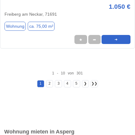
1.050 €
Freiberg am Neckar, 71691
Wohnung
ca. 75,00 m²
★
➦
➜
1 - 10 von 301
1
2
3
4
5
❯
❯❯
Wohnung mieten in Asperg